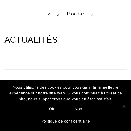
1
2
3
Prochain
ACTUALITÉS
© Copyright 2015-2026 ICMArchitectures |
|
Mentions légales
Nous utilisons des cookies pour vous garantir la meilleure
Politique de confidentialité
expérience sur notre site web. Si vous continuez à utiliser ce
site, nous supposerons que vous en êtes satisfait.
Ok
Non
Politique de confidentialité