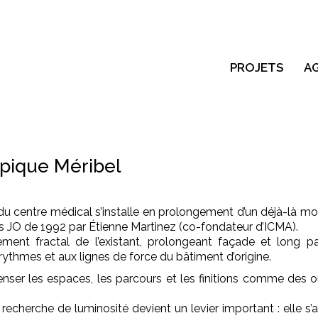
PROJETS
A
pique Méribel
on du centre médical s’installe en prolongement d’un déjà-là m
es JO de 1992 par Étienne Martinez (co-fondateur d’ICMA).
ent fractal de l’existant, prolongeant façade et long pa
ythmes et aux lignes de force du bâtiment d’origine.
er les espaces, les parcours et les finitions comme des outil
cherche de luminosité devient un levier important : elle s’app