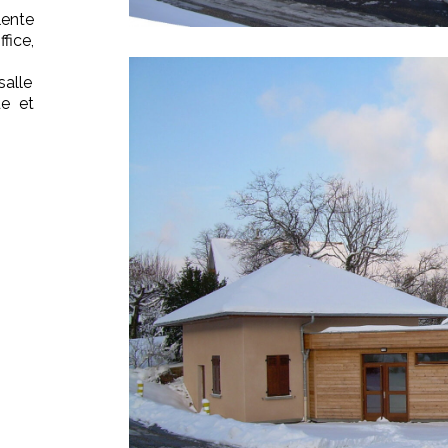
lente
fice,
salle
ue et