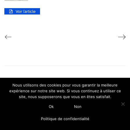
Voir l’article
© Copyright 2015-2026 ICMArchitectures |
|
Mentions légales
Nous utilisons des cookies pour vous garantir la meilleure
Politique de confidentialité
expérience sur notre site web. Si vous continuez à utiliser ce
site, nous supposerons que vous en êtes satisfait.
Ok
Non
Politique de confidentialité